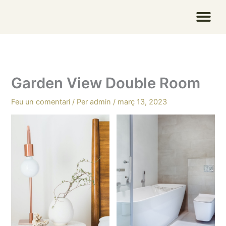
Vés
al
contingut
Check-in online
Garden View Double Room
Feu un comentari
/ Per
admin
/
març 13, 2023