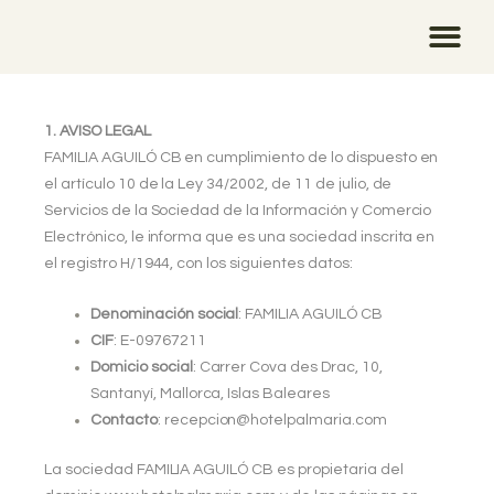
Ir
al
contenido
Check-in online
Reserva ahora
1. AVISO LEGAL
FAMILIA AGUILÓ CB en cumplimiento de lo dispuesto en
el artículo 10 de la Ley 34/2002, de 11 de julio, de
Servicios de la Sociedad de la Información y Comercio
Electrónico, le informa que es una sociedad inscrita en
el registro H/1944
, con los siguientes datos:
Denominación social
:
FAMILIA AGUILÓ CB
CIF
:
E-09767211
Domicio social
:
Carrer Cova des Drac, 10,
Santanyí, Mallorca, Islas Baleares
Contacto
:
recepcion@hotelpalmaria.com
La sociedad FAMILIA AGUILÓ CB
es propietaria del